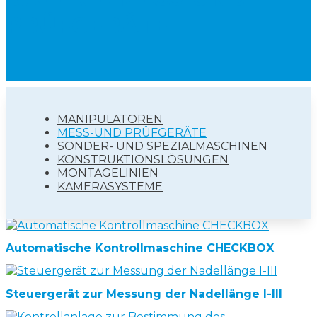
PRÜFGERÄTE
MANIPULATOREN
MESS-UND PRÜFGERÄTE
SONDER- UND SPEZIALMASCHINEN
KONSTRUKTIONSLÖSUNGEN
MONTAGELINIEN
KAMERASYSTEME
Automatische Kontrollmaschine CHECKBOX
Steuergerät zur Messung der Nadellänge I-III