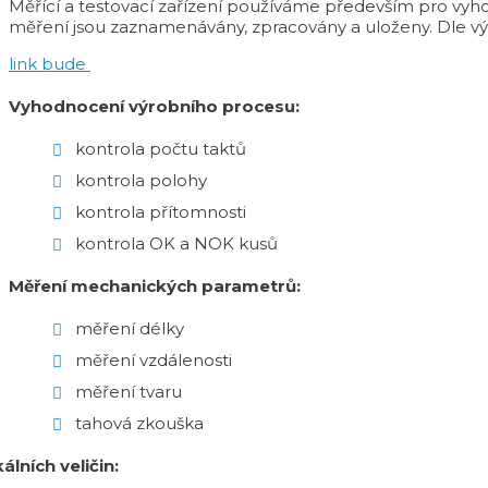
Měřící a testovací zařízení používáme především pro vyho
měření jsou zaznamenávány, zpracovány a uloženy. Dle v
link bude
Vyhodnocení výrobního procesu:
kontrola počtu taktů
kontrola polohy
kontrola přítomnosti
kontrola OK a NOK kusů
Měření mechanických parametrů:
měření délky
měření vzdálenosti
měření tvaru
tahová zkouška
álních veličin: