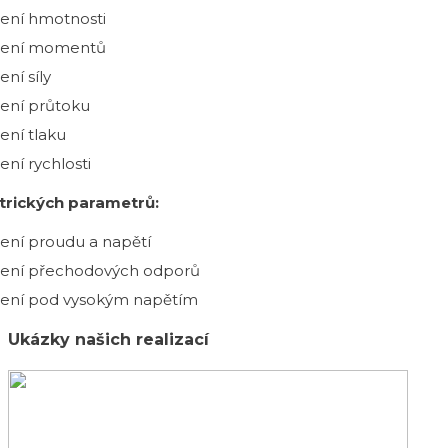
ení hmotnosti
ení momentů
ní síly
ení průtoku
ení tlaku
ní rychlosti
ktrických parametrů:
ení proudu a napětí
ení přechodových odporů
ení pod vysokým napětím
Ukázky našich realizací