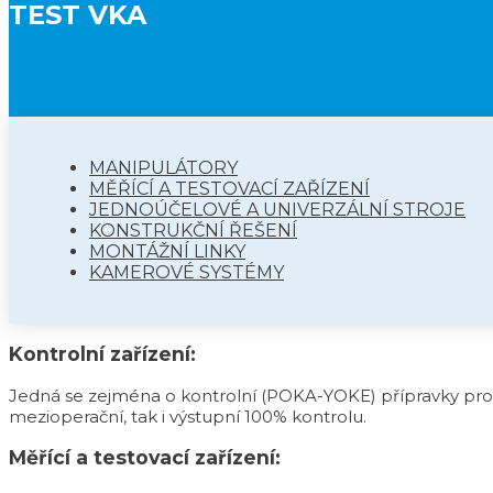
TEST VKA
MANIPULÁTORY
MĚŘÍCÍ A TESTOVACÍ ZAŘÍZENÍ
JEDNOÚČELOVÉ A UNIVERZÁLNÍ STROJE
KONSTRUKČNÍ ŘEŠENÍ
MONTÁŽNÍ LINKY
KAMEROVÉ SYSTÉMY
Kontrolní zařízení:
Jedná se zejména o kontrolní (POKA-YOKE) přípravky pro k
mezioperační, tak i výstupní 100% kontrolu.
Měřící a testovací zařízení: