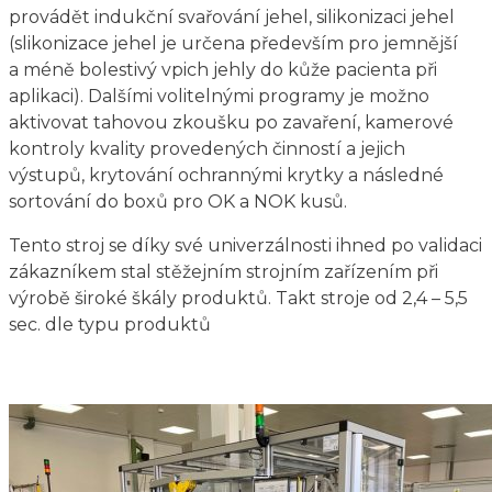
provádět indukční svařování jehel, silikonizaci jehel
(slikonizace jehel je určena především pro jemnější
a méně bolestivý vpich jehly do kůže pacienta při
aplikaci). Dalšími volitelnými programy je možno
aktivovat tahovou zkoušku po zavaření, kamerové
kontroly kvality provedených činností a jejich
výstupů, krytování ochrannými krytky a následné
sortování do boxů pro OK a NOK kusů.
Tento stroj se díky své univerzálnosti ihned po validaci
zákazníkem stal stěžejním strojním zařízením při
výrobě široké škály produktů. Takt stroje od 2,4 – 5,5
sec. dle typu produktů