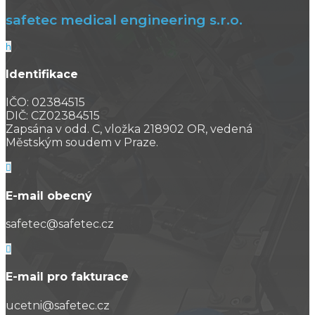
safetec medical engineering s.r.o.
h
Identifikace
IČO: 02384515
DIČ: CZ02384515
Zapsána v odd. C, vložka 218902 OR, vedená
Městským soudem v Praze.

E-mail obecný
safetec@safetec.cz

E-mail pro fakturace
ucetni@safetec.cz